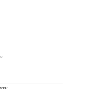
pel
rente