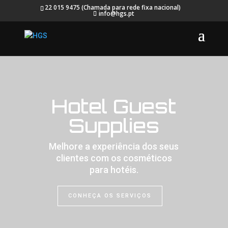
22 015 9475 (Chamada para rede fixa nacional)
info@hgs.pt
Hotel Guest
Supplies
Melhore a experiência dos seus
clientes com os cosméticos
para hotéis.
CONHEÇA OS SERVIÇOS