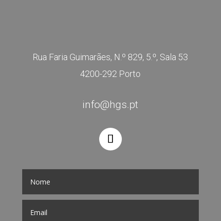
Rua Faria Guimarães, N.º 829, 5.º, Sala 53
4200-292 Porto
info@hgs.pt