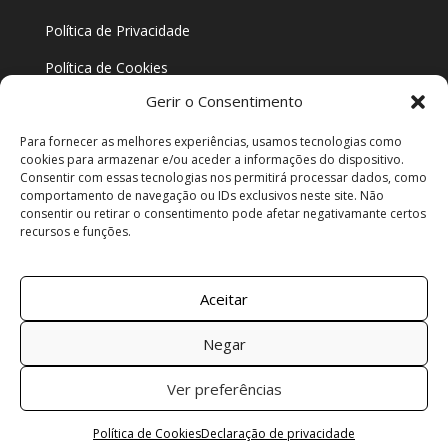
Política de Privacidade
Política de Cookies
Gerir o Consentimento
Resolução de Conflitos
Para fornecer as melhores experiências, usamos tecnologias como
cookies para armazenar e/ou aceder a informações do dispositivo.
Consentir com essas tecnologias nos permitirá processar dados, como
comportamento de navegação ou IDs exclusivos neste site. Não
consentir ou retirar o consentimento pode afetar negativamante certos
recursos e funções.
Aceitar
Negar
Ver preferências
2021 HGS Hotel Guest Supplies. Todos os direitos
reservados. Desenvolvido por
Bestsites
Política de Cookies
Declaração de privacidade