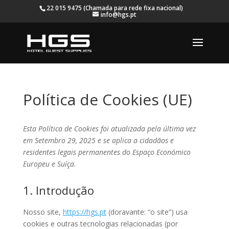
22 015 9475 (Chamada para rede fixa nacional)
info@hgs.pt
Política de Cookies (UE)
Esta Política de Cookies foi atualizada pela última vez
em Setembro 29, 2025 e se aplica a cidadãos e
residentes legais permanentes do Espaço Económico
Europeu e Suíça.
1. Introdução
Nosso site,
https://hgs.pt
(doravante: “o site”) usa
cookies e outras tecnologias relacionadas (por