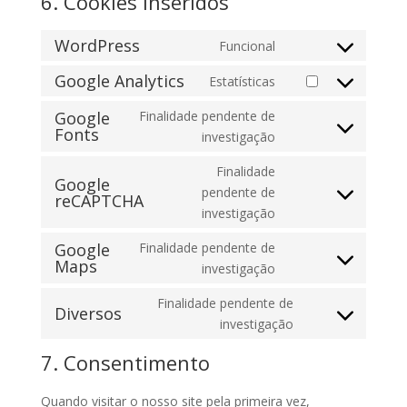
6. Cookies inseridos
WordPress
Funcional
Consent
to
Google Analytics
Estatísticas
Consent
service
to
Google
Finalidade pendente de
wordpress
Fonts
service
Consent
investigação
google-
to
Finalidade
analytics
service
Google
pendente de
reCAPTCHA
google-
Consent
investigação
fonts
to
service
Google
Finalidade pendente de
Maps
google-
Consent
investigação
recaptcha
to
Finalidade pendente de
service
Diversos
Consent
investigação
google-
to
maps
7. Consentimento
service
diversos
Quando visitar o nosso site pela primeira vez,